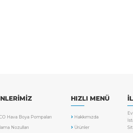
NLERİMİZ
HIZLI MENÜ
İ
Ev
O Hava Boya Pompaları
Hakkımızda
İs
ama Nozulları
Ürünler
Sit