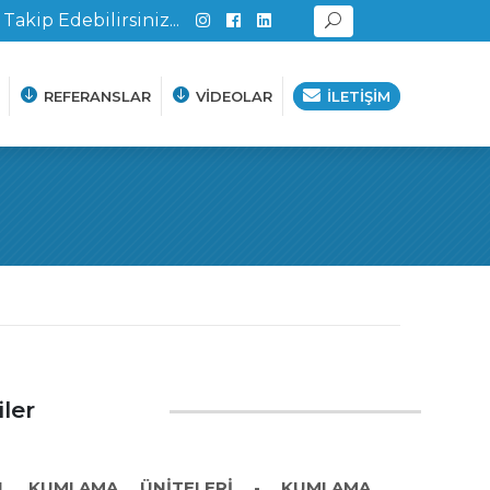
 Takip Edebilirsiniz...
REFERANSLAR
VİDEOLAR
İLETİŞİM
iler
İL KUMLAMA ÜNİTELERİ - KUMLAMA