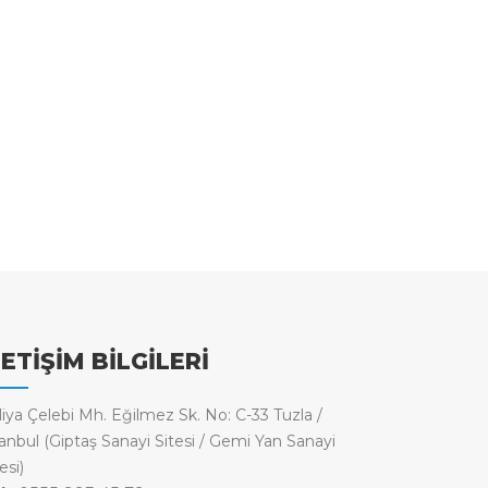
LETİŞİM BİLGİLERİ
liya Çelebi Mh. Eğilmez Sk. No: C-33 Tuzla /
tanbul (Giptaş Sanayi Sitesi / Gemi Yan Sanayi
esi)