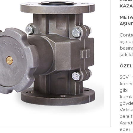
KAZA
META
AŞIN
Contr
aşındı
basın
şekild
ÖZEL
SGV v
korin
gibi
kumla
gövde
Vida
daral
Aşınd
eder.