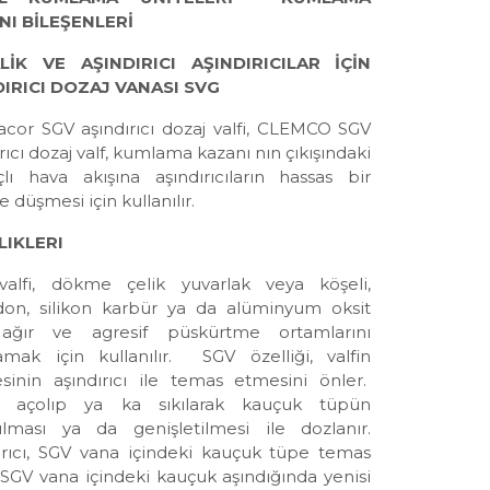
NI BİLEŞENLERİ
LİK VE AŞINDIRICI AŞINDIRICILAR İÇİN
DIRICI DOZAJ VANASI SVG
acor SGV aşındırıcı dozaj valfi, CLEMCO SGV
rıcı dozaj valf, kumlama kazanı nın çıkışındaki
çlı hava akışına aşındırıcıların hassas bir
e düşmesi için kullanılır.
LIKLERI
alfi, dökme çelik yuvarlak veya köşeli,
don, silikon karbür ya da alüminyum oksit
 ağır ve agresif püskürtme ortamlarını
mak için kullanılır. SGV özelliği, valfin
sinin aşındırıcı ile temas etmesini önler.
sı açolıp ya ka sıkılarak kauçuk tüpün
tılması ya da genişletilmesi ile dozlanır.
ırıcı, SGV vana içindeki kauçuk tüpe temas
 SGV vana içindeki kauçuk aşındığında yenisi