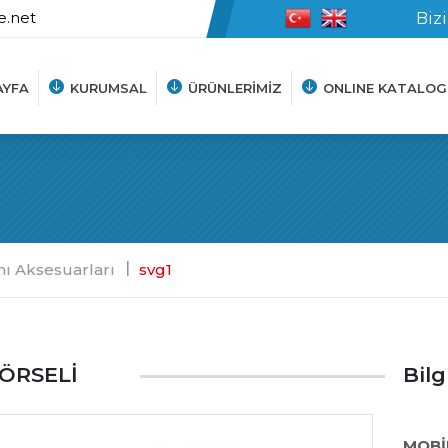
e.net
Bizi
AYFA
KURUMSAL
ÜRÜNLERİMİZ
ONLINE KATALOG
Hakkımızda
Vizyon-Misyon
Haberler
ı Aksesuarları
svg1
ÖRSELİ
Bilg
MOB