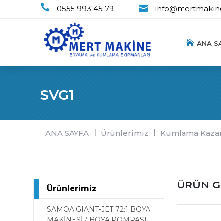
0555 993 45 79
info@mertmakin
ANA S
SVG1
ANA SAYFA
Ürünlerimiz
Kumlama Kazan
ÜRÜN G
Ürünlerimiz
SAMOA GIANT-JET 72:1 BOYA
MAKİNESİ / BOYA POMPASI