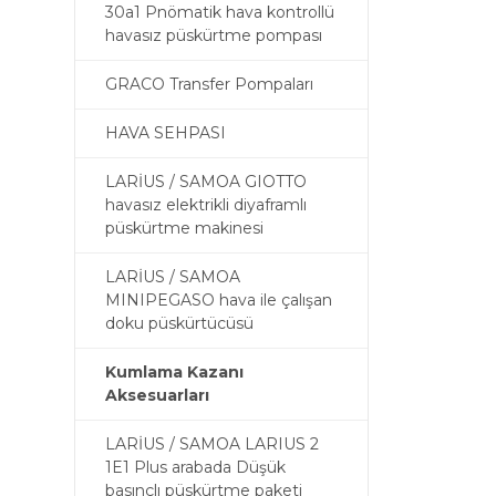
30a1 Pnömatik hava kontrollü
havasız püskürtme pompası
GRACO Transfer Pompaları
HAVA SEHPASI
LARİUS / SAMOA GIOTTO
havasız elektrikli diyaframlı
püskürtme makinesi
LARİUS / SAMOA
MINIPEGASO hava ile çalışan
doku püskürtücüsü
Kumlama Kazanı
Aksesuarları
LARİUS / SAMOA LARIUS 2
1E1 Plus arabada Düşük
basınçlı püskürtme paketi