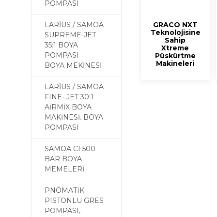
POMPASI
LARİUS / SAMOA
GRACO NXT
Teknolojisine
SUPREME-JET
Sahip
35:1 BOYA
Xtreme
POMPASI
Püskürtme
Makineleri
BOYA MEKİNESİ
LARİUS / SAMOA
FINE- JET 30:1
AİRMİX BOYA
MAKİNESİ. BOYA
POMPASI
SAMOA CF500
BAR BOYA
MEMELERİ
PNÖMATIK
PISTONLU GRES
POMPASI,