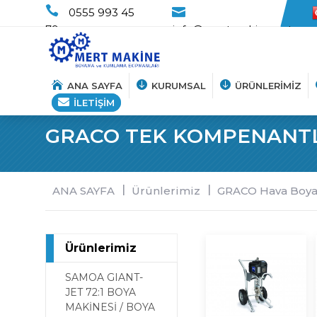
0555 993 45
79
info@mertmakine.net
ANA SAYFA
KURUMSAL
ÜRÜNLERİMİZ
İLETİŞİM
GRACO TEK KOMPENANTL
Hakkımızda
Vizyon-Misyon
ANA SAYFA
Ürünlerimiz
GRACO Hava Boya
Haberler
Ürünlerimiz
SAMOA GIANT-
JET 72:1 BOYA
MAKİNESİ / BOYA