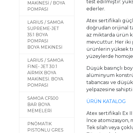
test edilmiştir: y
MAKİNESİ / BOYA
ederler.
POMPASI
Atex sertifikalı gü
LARİUS / SAMOA
doğrudan orijinal t
SUPREME-JET
35:1 BOYA
az miktarda ürün k
POMPASI
mevcuttur. Her iki
BOYA MEKİNESİ
ürünlerin yüksek tr
yüzeylerde homojen
LARİUS / SAMOA
FINE- JET 30:1
Düşük basınçlı boy
AİRMİX BOYA
alüminyum konstrü
MAKİNESİ. BOYA
tabancası ve düşük 
POMPASI
yelpazesine sahiptir
SAMOA CF500
ÜRÜN KATALOG
A
BAR BOYA
MEMELERİ
Atex sertifikalı Ex II
İnce atomizasyon,
PNÖMATIK
Tek silah veya çokl
PISTONLU GRES