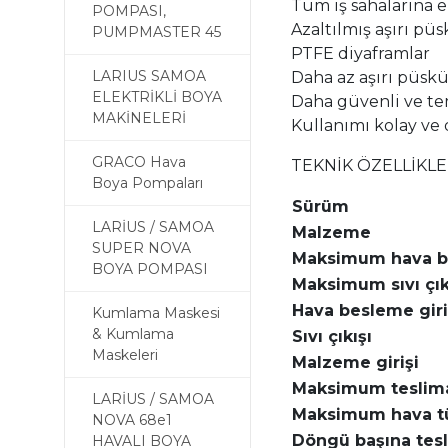
Tüm iş sahalarına e
POMPASI,
Azaltılmış aşırı pü
PUMPMASTER 45
PTFE diyaframlar
LARIUS SAMOA
Daha az aşırı püsk
ELEKTRİKLİ BOYA
Daha güvenli ve t
MAKİNELERİ
Kullanımı kolay ve 
GRACO Hava
TEKNİK ÖZELLİKLE
Boya Pompaları
Sürüm
LARİUS / SAMOA
Malzeme
SUPER NOVA
Maksimum hava b
BOYA POMPASI
Maksimum sıvı çık
Hava besleme giri
Kumlama Maskesi
& Kumlama
Sıvı çıkışı
Maskeleri
Malzeme girişi
Maksimum teslim
LARİUS / SAMOA
Maksimum hava t
NOVA 68e1
Döngü başına tes
HAVALI BOYA