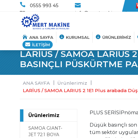
0555 993 45
79
info@mertmakine.net
ANA SAYFA
KURUMSAL
ÜRÜNLERİMİZ
İLETİŞİM
LARİUS / SAMOA LARIUS 
Hakkımızda
BASINÇLI PÜSKÜRTME PA
Vizyon-Misyon
ANA SAYFA
Ürünlerimiz
Haberler
LARİUS / SAMOA LARIUS 2 1E1 Plus arabada Düş
PLUS SERİSİ
Pnömat
Ürünlerimiz
Düşük basınçlı son
SAMOA GIANT-
tüm sektör uygulam
JET 72:1 BOYA