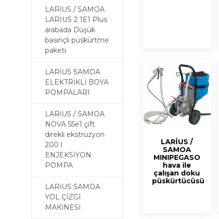
LARİUS / SAMOA
LARIUS 2 1E1 Plus
arabada Düşük
basınçlı püskürtme
paketi
LARİUS SAMOA
ELEKTRİKLİ BOYA
POMPALARI
LARİUS / SAMOA
NOVA 55e1 çift
direkli ekstrüzyon
LARİUS /
200 l
SAMOA
ENJEKSİYON
MINIPEGASO
POMPA
hava ile
çalışan doku
püskürtücüsü
LARİUS SAMOA
YOL ÇİZGİ
MAKİNESİ