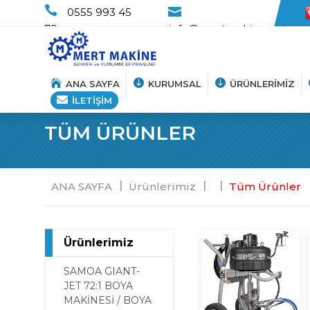
0555 993 45
79
info@mertmakine.net
ANA SAYFA
KURUMSAL
ÜRÜNLERİMİZ
İLETİŞİM
TÜM ÜRÜNLER
Hakkımızda
Vizyon-Misyon
ANA SAYFA
Ürünlerimiz
Tüm Ürünler
Haberler
Ürünlerimiz
SAMOA GIANT-
JET 72:1 BOYA
MAKİNESİ / BOYA