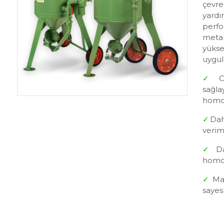
çevre
yardı
perfo
meta
yüks
uygul
✓
sağl
homo
✓
Dah
verim
✓
D
homoj
✓
Ma
sayes