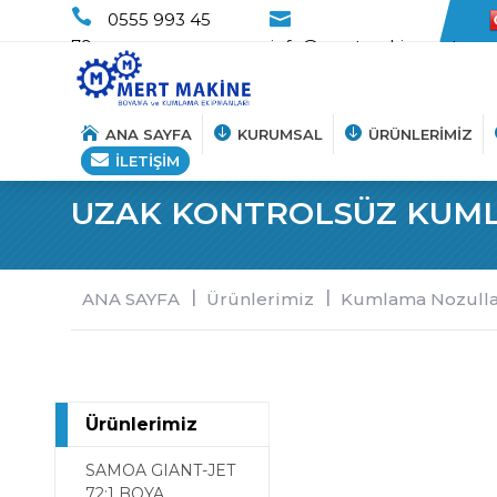
0555 993 45
79
info@mertmakine.net
ANA SAYFA
KURUMSAL
ÜRÜNLERİMİZ
İLETİŞİM
UZAK KONTROLSÜZ KUM
Hakkımızda
Vizyon-Misyon
ANA SAYFA
Ürünlerimiz
Kumlama Nozulla
Haberler
Ürünlerimiz
SAMOA GIANT-JET
72:1 BOYA