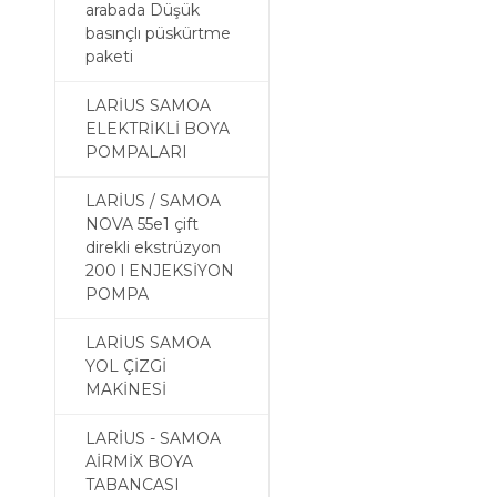
arabada Düşük
basınçlı püskürtme
paketi
LARİUS SAMOA
ELEKTRİKLİ BOYA
POMPALARI
LARİUS / SAMOA
NOVA 55e1 çift
direkli ekstrüzyon
200 l ENJEKSİYON
POMPA
LARİUS SAMOA
YOL ÇİZGİ
MAKİNESİ
LARİUS - SAMOA
AİRMİX BOYA
TABANCASI