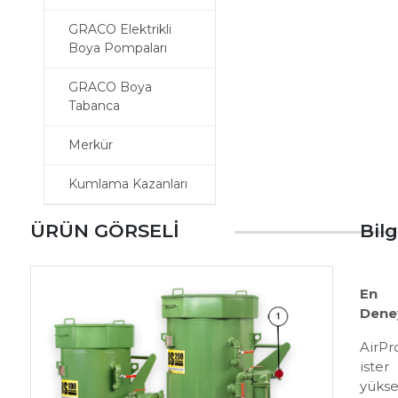
GRACO Elektrikli
Boya Pompaları
GRACO Boya
Tabanca
Merkür
Kumlama Kazanları
ÜRÜN GÖRSELİ
Bilg
En 
Dene
AirPr
iste
yükse